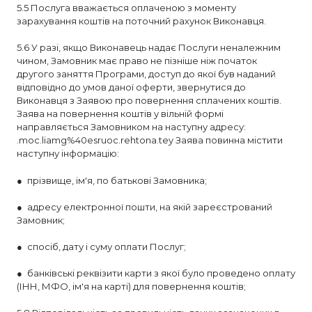
5.5 Послуга вважається оплаченою з моменту
зарахування коштів на поточний рахунок Виконавця.
5.6 У разі, якщо Виконавець надає Послуги неналежним
чином, Замовник має право не пізніше ніж початок
другого заняття Програми, доступ до якої був наданий
відповідно до умов даної оферти, звернутися до
Виконавця з Заявою про повернення сплачених коштів.
Заява на повернення коштів у вільній формі
направляється Замовником на наступну адресу:
.moc.liamg%40esruoc.rehtona.tey Заява повинна містити
наступну інформацію:
● прізвище, ім'я, по батькові Замовника;
● адресу електронної пошти, на якій зареєстрований
Замовник;
● спосіб, дату і суму оплати Послуг;
● банківські реквізити карти з якої було проведено оплату
(ІНН, МФО, ім'я на карті) для повернення коштів;