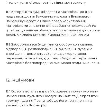
інтелектуальної власності та підлягають захисту.
11.2 Авторські та суміжні права на Матеріали, до яких
надається доступ Замовнику належать Виконавцю.
Замовнику надається лише право користування
Матеріалами виключно для особистих некомерційних
цілей, якщо інше не обумовлено спеціальним договором,
окремо підписаним між Замовником і Виконавцем.
11.3 Забороняється будь-яким способом копіювання,
відтворення, розповсюдження, виконання, публічне
сповіщення, демонстрація, показ, використання,
переклад, переробка, адаптація і будь-які подібні зміни
Матеріалів без попередньої письмової згоди Виконавця.
12. Інші умови
12.1 Оферта вступає в дію з Укладення з моменту оплати
Замовником будь-якої Послуги на Сайті та Діє протягом
терміну надання Послуг, або до його припинення на
умовах цього Договору.