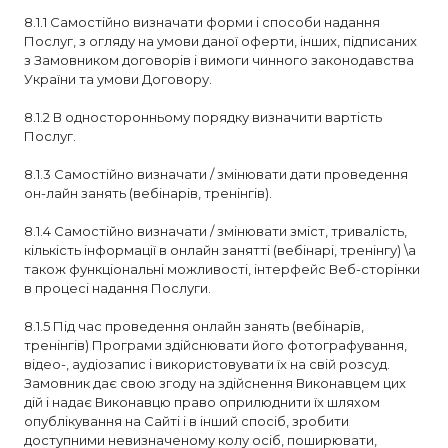
8.1.1 Самостійно визначати форми і способи надання
Послуг, з огляду на умови даної оферти, інших, підписаних
з Замовником договорів і вимоги чинного законодавства
України та умови Договору.
8.1.2 В односторонньому порядку визначити вартість
Послуг.
8.1.3 Самостійно визначати / змінювати дати проведення
он-лайн занять (вебінарів, тренінгів).
8.1.4 Самостійно визначати / змінювати зміст, тривалість,
кількість інформації в онлайн занятті (вебінарі, тренінгу) \а
також функціональні можливості, інтерфейс Веб-сторінки
в процесі надання Послуги.
8.1.5 Під час проведення онлайн занять (вебінарів,
тренінгів) Програми здійснювати його фотографування,
відео-, аудіозапис і використовувати їх на свій розсуд.
Замовник дає свою згоду на здійснення Виконавцем цих
дій і надає Виконавцю право оприлюднити їх шляхом
опублікування на Сайті і в інший спосіб, зробити
доступними невизначеному колу осіб, поширювати,