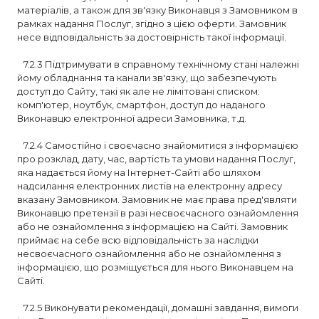
матеріалів, а також для зв'язку Виконавця з Замовником в
рамках надання Послуг, згідно з цією оферти. Замовник
несе відповідальність за достовірність такої інформації.
7.2.3 Підтримувати в справному технічному стані належні
йому обладнання та канали зв'язку, що забезпечують
доступ до Сайту, такі як але не лімітовані списком:
комп'ютер, ноутбук, смартфон, доступ до наданого
Виконавцю електронної адреси Замовника, т.д.
7.2.4 Самостійно і своєчасно знайомитися з інформацією
про розклад, дату, час, вартість та умови надання Послуг,
яка надається йому на Інтернет-Сайті або шляхом
надсилання електронних листів на електронну адресу
вказану Замовником. Замовник не має права пред'являти
Виконавцю претензії в разі несвоєчасного ознайомлення
або не ознайомлення з інформацією на Сайті. Замовник
приймає на себе всю відповідальність за наслідки
несвоєчасного ознайомлення або не ознайомлення з
інформацією, що розміщується для нього Виконавцем на
Сайті.
7.2.5 Виконувати рекомендації, домашні завдання, вимоги