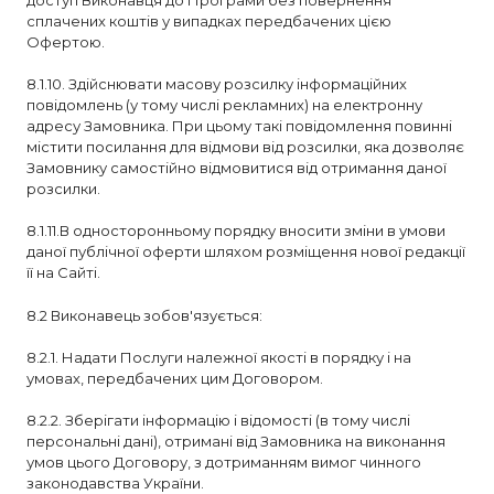
доступ Виконавця до Програми без повернення
сплачених коштів у випадках передбачених цією
Офертою.
8.1.10. Здійснювати масову розсилку інформаційних
повідомлень (у тому числі рекламних) на електронну
адресу Замовника. При цьому такі повідомлення повинні
містити посилання для відмови від розсилки, яка дозволяє
Замовнику самостійно відмовитися від отримання даної
розсилки.
8.1.11.В односторонньому порядку вносити зміни в умови
даної публічної оферти шляхом розміщення нової редакції
її на Сайті.
8.2 Виконавець зобов'язується:
8.2.1. Надати Послуги належної якості в порядку і на
умовах, передбачених цим Договором.
8.2.2. Зберігати інформацію і відомості (в тому числі
персональні дані), отримані від Замовника на виконання
умов цього Договору, з дотриманням вимог чинного
законодавства України.