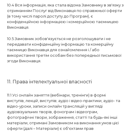
10.4 Вся інформація, яка стала відома Замовнику в зв'язку з
отриманням Послуг від Виконавця по справжньої оферти
(в тому числі паролі доступу до Програм), є
конфіденційною інформацією і комерційною таємницею
Виконавця.
10.5 Замовник зобов'язується не розголошувати і не
передавати конфіденційну інформацію та комерційну
таємницю Виконавця для ознайомлення і / або
використання третім особам без попередньої письмової
згоди Виконавця.
11. Права інтелектуальної власності
11.1 Усі онлайн заняття (вебінари, тренінги) в формі
виступів, лекцій, виступів; аудіо і відео-практики, аудіо- та
відео-уроки, записи онлайн трансляцій у вигляді
аудіовізуальних творів, фонограм і відеограм,
фотографічні твори, зображення, статті та будь-які інші
матеріали, отримані Замовником на виконання умов цієї
оферти (далі – Матеріали) є об'єктами прав