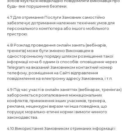
зобов'язується невідкладно повідомляти Виконавця про
будь- яке порушення безпеки.
4.7 Для отримання Послуги Замовник самостійно
забезпечує дотримання належних технічних умов для
персонального комп'ютера або іншого мобільного
пристрою.
4.8 Розклад проведення онлайн занять (вебінарів,
тренінгів) може бути змінено Виконавцем в
односторонньому порядку шляхом розміщення такої
інформації хоча б одним із способів: оповіщення через
Telegram на вказаний Замовником контактний номер
телефону, розміщення на Сайті відправлення
повідомлення на електронну адресу Замовника, і т.п.
4.9 Під час участі в онлайн заняттях (вебінарах, тренінгах)
забороняється розпалювання міжнаціональних
конфліктів, приниження інших учасників, тренера,
реклама, нецензурні вирази чи інша поведінка, що
порушує морально-етичні норми і вимоги чинного
законодавства.
4.10.Використання Замовником отриманих інформації і