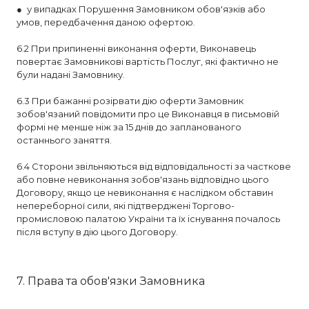
● у випадках Порушення Замовником обов'язків або
умов, передбачення даною офертою.
6.2 При припиненні виконання оферти, Виконавець
повертає Замовникові вартість Послуг, які фактично не
були надані Замовнику.
6.3 При бажанні розірвати дію оферти Замовник
зобов'язаний повідомити про це Виконавця в письмовій
формі не менше ніж за 15 днів до запланованого
останнього заняття.
6.4 Сторони звільняються від відповідальності за часткове
або повне невиконання зобов'язань відповідно цього
Договору, якщо це невиконання є наслідком обставин
непереборної сили, які підтверджені Торгово-
промисловою палатою України та їх існування почалось
після вступу в дію цього Договору.
7. Права та обов'язки Замовника