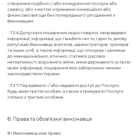
створення подібної і / або конкурентної послуги або
сервісу, або з метою отримання комерційної або
фінансової вигоди без попереднього узгодження з
Виконавцем.
7.3.6 Допускати поширення недостовірної, неправдивої
інформації, інформації, що ганьбить честь, гідність, ділову
репутацію Виконавця, вчителів, адміністраторів, тренерів
та інших осіб, а також інформації, що спонукає і закликає
до міжнаціональної, етнічної, статевої, расової
нетерпимості, ворожнечі, війни, зміни державного устрою
країн, інформації, поширення якої заборонено чинним
законодавством України.
7.3.7 Передавати і / або надавати доступ до Послуги
будь-яким третім особам, а також отримувати Послуги
спільно з третіми особами.
8. Права та обов'язки виконавця
8.1 Виконавець має право: