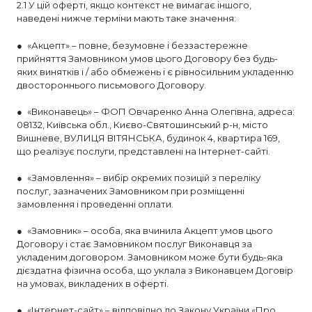
2.1 У цій оферті, якщо контекст не вимагає іншого,
наведені нижче терміни мають таке значення:
● «Акцепт» – повне, безумовне і беззастережне
прийняття Замовником умов цього Договору без будь-
яких винятків і / або обмежень і є рівносильним укладенню
двостороннього письмового Договору.
● «Виконавець» – ФОП Овчаренко Анна Олегівна, адреса:
08132, Київська обл., Києво-Святошинський р-н, місто
Вишневе, ВУЛИЦЯ ВІТЯНСЬКА, будинок 4, квартира 169,
що реалізує послуги, представлені на Інтернет-сайті.
● «Замовлення» – вибір окремих позицій з переліку
послуг, зазначених Замовником при розміщенні
замовлення і проведенні оплати.
● «Замовник» – особа, яка вчинила Акцепт умов цього
Договору і стає Замовником послуг Виконавця за
укладеним договором. Замовником може бути будь-яка
дієздатна фізична особа, що уклала з Виконавцем Договір
на умовах, викладених в оферті.
● «Інтернет-сайт» – відповідно до Закону України «Про