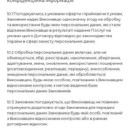
конфіденційна інформація
10.1 Погоджуючись з умовами оферти і приймаючи її умови,
Замовник надає Виконавцю однозначну згоду на обробку
та використання будь-яких персональних даних, які стали
відомими Виконавцю в результаті надання Послуг на
умовах цього Договору відповідно до законодавства
України в сфері захисту персональних даних.
10.2 Обробка персональних даних включає, але не
обмежується, збір, реєстрацію, накопичення, зберігання,
адаптування, зміна, оновлення, використання і поширення
(розповсюдження, реалізацію, передачу), знеособлення,
знищення персональних даних, які обробляються
Виконавцем, будь-якою особою, пов'язаним з Виконавцем
відносинами контролю з метою ведення бази
персональних даних Замовників.
10.3 Замовник погоджується, що Виконавець не повинен
отримувати додаткової згоди Замовника для передачі
персональних даних Замовника будь-якій особі, пов'язаній
з Виконавцем відносинами контролю або в рамках
договірних відносин.