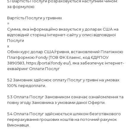
5.1 Вартість Послуги розраховується наступним чином:
за формулою
Вартість Послуги у гривнях
=
Сумма, яка інформаційно вказується у доларах США на
відповідній сторінці Інтернет-сайту у описі відповідної
Послуги
х
Обмін курс долар США/гривня, встановлений Платіжною
Платформою Fondy (ТОВ ФК Елаенс, код ЄДРПОУ
3890583, https://portal.fondy.eu/), яка забезпечує інтернет-
еквайринг Оплати Послуг
5.2 Замовник здійснює оплату Послуг у гривні на умовах
100% передоплати.
5.3 Оплата Послуг Замовником означає ознайомлення та
повну згоду Замовника з умовами даної Оферти.
5.4 Оплата Послуг здійснюється шляхом безготівкового
перерахування грошових коштів на поточний рахунок
Виконавця.