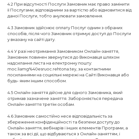
4.2 При відсутності Послуги Замовник має право замінити
її Послугами, відповідними за вартістю або відмовитися від
даної Послуги, тобто анулювати замовлення.
4.3 Замовник здійснює оплату Послуг одним з обраних
способів, після чого Замовник отримує доступ до Послуги
у вказану на сайті дату.
4.4 У разі неотримання Замовником Онлайн-заняття,
Замовник повинен звернутися до Виконавця шляхом
надсилання листа на електронну пошту:
moc.liamg%40esruoc.rehtona.tey, за контактними
посиланнями на социільні мережі на Сайті Виконавця або
будь- яким іншим способом.
4.5 Онлайн-заняття дійсне для одного Замовника, який
отримав зазначене заняття. Забороняється передача
Онлайн-заняття третім особам.
4.6 Замовник самостійно несе відповідальність за
збереження конфіденційності та безпеки доступу до
Онлайн-заняття, вебінарів і інших елементів Програми, а
також за всі дії, що відбуваються з Онлайн-заняттям, і