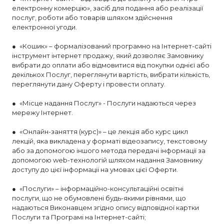
електронну комерцію», засіб для подання або реалізації
послуг, роботи або товарів шляхом здійснення
електронної угоди.
● «Кошик» – формалізований програмно на Інтернет-сайті
інструмент інтернет продажу, який дозволяє Замовнику
вибрати до оплати або відмовитися від покупки однієї або
декількох Послуг, переглянути вартість, вибрати кількість,
переглянути дану Оферту і провести оплату.
● «Місце надання Послуг» - Послуги надаються через
мережу Інтернет.
● «Онлайн-заняття (курс)» – це лекція або курс цикл
лекцій, яка викладена у форматі відеозапису, текстовому
або за допомогою іншого метода передачі інформації за
допомогою web-технологій шляхом надання Замовнику
доступу до цієї інформаціі на умовах цієї Оферти.
● «Послуги» – інформаційно-консультаційні освітні
послуги, що не обумовлені будь-якими рівнями, що
надаються Виконавцем згідно опису відповідної картки
Послуги та Програмі на Інтернет-сайті;