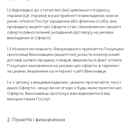
1.2 Відповідно до статей 641, 642 Цивільного Кодексу
України (ЦК України) в разі прийняття викладених нижче
умов і оплати Послуг юридична або фізична особа, яка
провадить акцепт цієї оферти стає «Замовником» (акцепт
оферти рівносильний укладенню договору на умовах,
викладених в Оферті).
1.3 Моментом повного і безумовного прийняття Покупцем
пропозиції Виконавцем (акцептом) укласти електронний
договір купівлі-продажу товарів, вважається факт оплати
Покупцем замовлення на умовах цієї оферти, в терміни і
за цінами, вказаними на Інтернет-сайті Виконавця.
1.4 У зв'язку з вищевикладеним, уважно прочитайте текст
даної Оферти, і якщо ви не згодні з будь-яким пунктом цієї
Оферти, Виконавець пропонує вам відмовитися від
використання Послуг.
2. Поняття і визначення