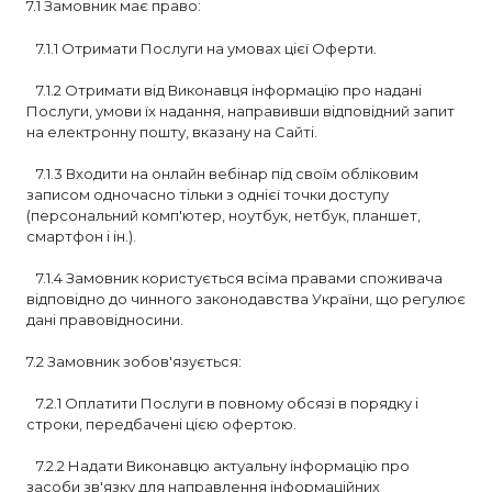
7.1 Замовник має право:
7.1.1 Отримати Послуги на умовах цієї Оферти.
7.1.2 Отримати від Виконавця інформацію про надані
Послуги, умови їх надання, направивши відповідний запит
на електронну пошту, вказану на Сайті.
7.1.3 Входити на онлайн вебінар під своїм обліковим
записом одночасно тільки з однієї точки доступу
(персональний комп'ютер, ноутбук, нетбук, планшет,
смартфон і ін.).
7.1.4 Замовник користується всіма правами споживача
відповідно до чинного законодавства України, що регулює
дані правовідносини.
7.2 Замовник зобов'язується:
7.2.1 Оплатити Послуги в повному обсязі в порядку і
строки, передбачені цією офертою.
7.2.2 Надати Виконавцю актуальну інформацію про
засоби зв'язку для направлення інформаційних