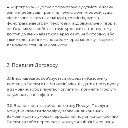
● «Програма» – цілісна сформована сукупність онлайн
занять (вебінарів, тренінгів), електронних версій аудіо-,
відеозаписів занять, семінарів, тренінгів, курсів,
фонограм, відеограм, текстових, аудіовізуальних творів,
пов'язаних між собою і структурованих на певну тему,
доступ до яких надається через сайт, Веб-сторінку або
іншим електронним способом через мережу інтернет
для використання Замовником.
3. Предмет Договору
3.1 Виконавець зобов'язується передати Замовнику
доступ до Послуги на 5 (тижнів) місяці з дати старту Курсу,
а Замовник зобов'язується оплатити і прийняти Послуги
на умовах даної оферти.
3.2. В залежності від обраного типу Послуг, Послуги
можуть включати перевірку завданнь виконанних
Замовником на умовах передбачених у описі конкретних
Послуг та / або персональні консультації від Виконавця