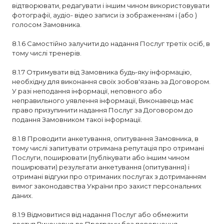
відтворювати, редагувати і іншим чином використовувати
фотографії, аудіо- відео записи із зображенням і (або )
голосом Замовника.
8.1.6 Самостійно залучити до надання Послуг третіх осіб, в
тому числі тренерів.
8.1.7 Отримувати від Замовника будь-яку інформацію,
необхідну для виконання своїх зобов'язань за Договором.
У разі неподання інформації, неповного або
неправильного уявлення інформації, Виконавець має
право призупинити надання Послуг за Договором до
подання Замовником такої інформації.
8.1.8 Проводити анкетування, опитування Замовника, в
тому числі запитувати отримана репутація про отримані
Послуги, поширювати (публікувати або іншим чином
поширювати) результати анкетування (опитування) і
отримані відгуки про отриманих послугах з дотриманням
вимог законодавства України про захист персональних
даних.
8.1.9 Відмовитися від надання Послуг або обмежити