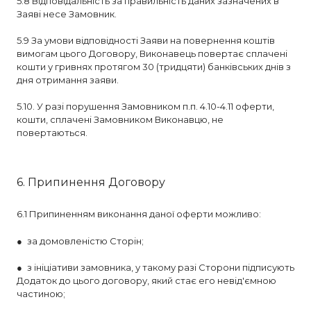
5.8 Відповідальність за правильність даних зазначених в
Заяві несе Замовник.
5.9 За умови відповідності Заяви на повернення коштів
вимогам цього Договору, Виконавець повертає сплачені
кошти у гривнях протягом 30 (тридцяти) банківських днів з
дня отримання заяви.
5.10. У разі порушення Замовником п.п. 4.10-4.11 оферти,
кошти, сплачені Замовником Виконавцю, не
повертаються.
6. Припинення Договору
6.1 Припиненням виконання даної оферти можливо:
● за домовленістю Сторін;
● з ініціативи замовника, у такому разі Сторони підписують
Додаток до цього договору, який стає его невід'ємною
частиною;