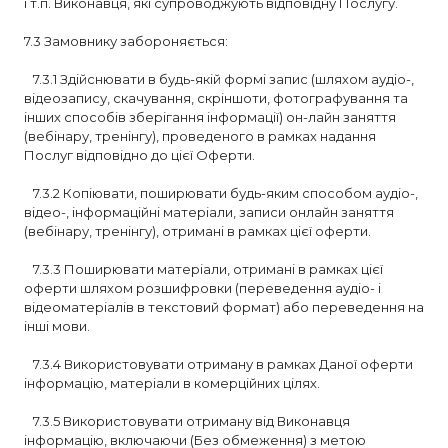
і т.п. Виконавця, які супроводжують відповідну Послугу.
7.3 Замовнику забороняється:
7.3.1 Здійснювати в будь-якій формі запис (шляхом аудіо-,
відеозапису, скачування, скріншоти, фотографування та
інших способів зберігання інформації) он-лайн заняття
(вебінару, тренінгу), проведеного в рамках надання
Послуг відповідно до цієї Оферти.
7.3.2 Копіювати, поширювати будь-яким способом аудіо-,
відео-, інформаційні матеріали, записи онлайн заняття
(вебінару, тренінгу), отримані в рамках цієї оферти.
7.3.3 Поширювати матеріали, отримані в рамках цієї
оферти шляхом розшифровки (переведення аудіо- і
відеоматеріалів в текстовий формат) або переведення на
інші мови.
7.3.4 Використовувати отриману в рамках Даної оферти
інформацію, матеріали в комерційних цілях.
7.3.5 Використовувати отриману від Виконавця
інформацію, включаючи (Без обмеження) з метою