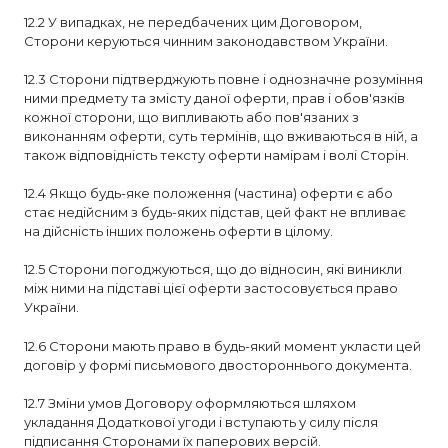
12.2 У випадках, не передбачених цим Договором,
Сторони керуються чинним законодавством України.
12.3 Сторони підтверджують повне і однозначне розуміння
ними предмету та змісту даної оферти, прав і обов'язків
кожної сторони, що випливають або пов'язаних з
виконанням оферти, суть термінів, що вживаються в ній, а
також відповідність тексту оферти намірам і волі Сторін.
12.4 Якщо будь-яке положення (частина) оферти є або
стає недійсним з будь-яких підстав, цей факт не впливає
на дійсність інших положень оферти в цілому.
12.5 Сторони погоджуються, що до відносин, які виникли
між ними на підставі цієї оферти застосовується право
України.
12.6 Сторони мають право в будь-який момент укласти цей
договір у формі письмового двостороннього документа.
12.7 Зміни умов Договору оформляються шляхом
укладання Додаткової угоди і вступають у силу після
підписання Сторонами їх паперових версій.